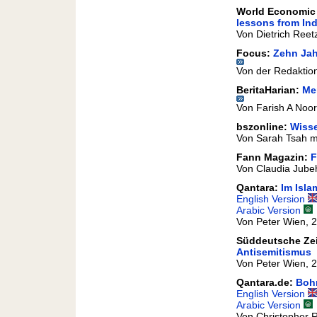
World Economic
lessons from Ind
Von Dietrich Reetz
Focus:
Zehn Jah
Von der Redaktion
BeritaHarian:
Men
Von Farish A Noor
bszonline:
Wisse
Von Sarah Tsah mi
Fann Magazin:
F
Von Claudia Jube
Qantara:
Im Isla
English Version
Arabic Version
Von Peter Wien, 
Süddeutsche Ze
Antisemitismus
Von Peter Wien, 
Qantara.de:
Bohn
English Version
Arabic Version
Von Christopher 