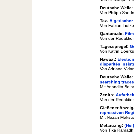
Deutsche Welle
Von Philipp Sandn
Taz:
Algerischer
Von Fabian Tietke
Qantara.de:
Film
Von der Redaktion
Tagesspiegel:
G
Von Katrin Doerks
Nawaat:
Election
disparités insis
Von Adriana Vidan
Deutsche Welle
searching trace
Mit Anandita Bajpa
Zenith:
Aufarbei
Von der Redaktion
Gießener Anzeig
repressiven Reg
Mit Nazan Maksud
Metaruang:
(Her
Von Tika Ramadhin