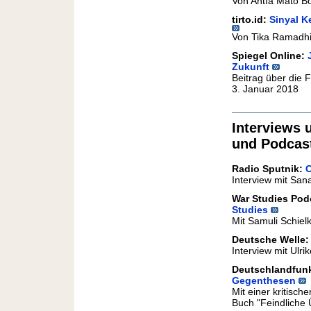
Von Antía Mato B
tirto.id:
Sinyal K
Von Tika Ramadhi
Spiegel Online:
Zukunft
Beitrag über die 
3. Januar 2018
Interviews 
und Podcas
Radio Sputnik:
C
Interview mit San
War Studies Pod
Studies
Mit Samuli Schie
Deutsche Welle
Interview mit Ulr
Deutschlandfunk
Gegenthesen
Mit einer kritisc
Buch "Feindliche