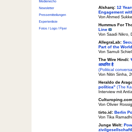
Medienecho
Alsharq:
12 Year
Newsletter
Engagement wit
Pressemitteilungen
Von Ahmed Sukke
Expertenliste
Hummus For Th
Fotos / Logo / Flyer
Line
Von Saadi Nikro,
AllegraLab:
Secu
Part of the Worl
Von Samuli Schie
The Wire Hindi:
आधारित है
(Political convers
Von Nitin Sinha,
Heraldo de Arag
política"
(The Kas
Interview mit An
Culturoping.co
Von Olivier Rossi
tirto.id:
Berlin P
Von Tika Ramadhi
Junge Welt:
Pow
zivilgesellschaft