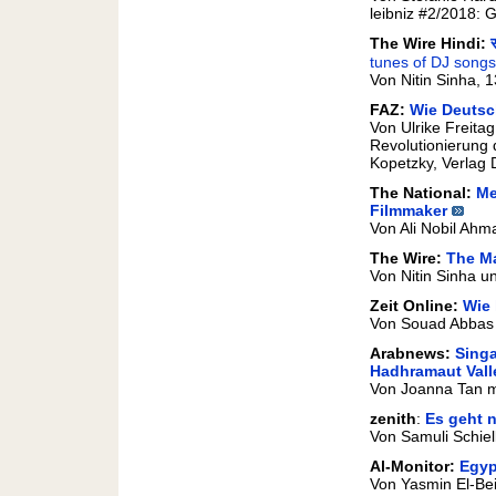
leibniz #2/2018: 
The Wire Hindi:
tunes of DJ songs
Von Nitin Sinha, 
FAZ:
Wie Deutsc
Von Ulrike Freita
Revolutionierung 
Kopetzky, Verlag 
The National:
Mee
Filmmaker
Von Ali Nobil Ahm
The Wire:
The M
Von Nitin Sinha 
Zeit Online:
Wie 
Von Souad Abbas 
Arabnews:
Singa
Hadhramaut Vall
Von Joanna Tan mit
zenith
:
Es geht n
Von Samuli Schiel
Al-Monitor:
Egyp
Von Yasmin El-Bei