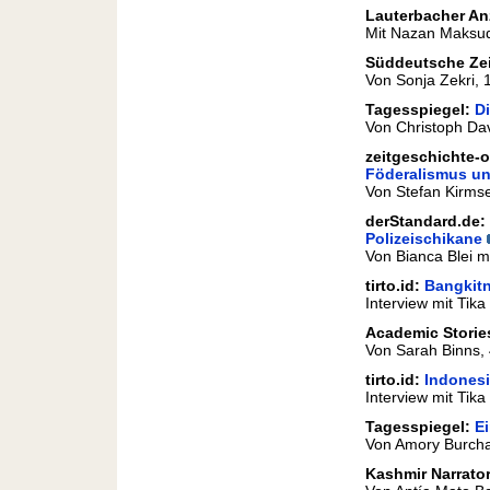
Lauterbacher An
Mit Nazan Maksud
Süddeutsche Ze
Von Sonja Zekri, 1
Tagesspiegel:
D
Von Christoph Dav
zeitgeschichte-o
Föderalismus un
Von Stefan Kirms
derStandard.de:
Polizeischikane
Von Bianca Blei m
tirto.id:
Bangkitn
Interview mit Tik
Academic Storie
Von Sarah Binns,
tirto.id:
Indonesi
Interview mit Tik
Tagesspiegel:
Ei
Von Amory Burcha
Kashmir Narrato