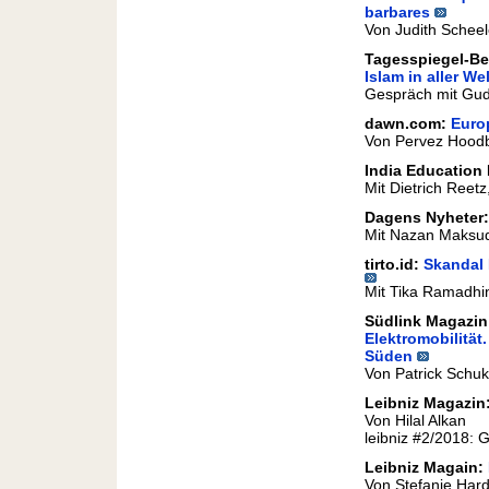
barbares
Von Judith Scheel
Tagesspiegel-Bei
Islam in aller Wel
Gespräch mit Gud
dawn.com:
Euro
Von Pervez Hoodb
India Education 
Mit Dietrich Reet
Dagens Nyheter
Mit Nazan Maksu
tirto.id:
Skandal 
Mit Tika Ramadhi
Südlink Magazi
Elektromobilität
Süden
Von Patrick Schuk
Leibniz Magazin
Von Hilal Alkan
leibniz #2/2018: 
Leibniz Magain:
Von Stefanie Hard