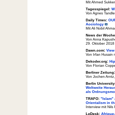
Mit Ahmed Sukker
Tagesspiegel:
Wi
Von Agnes Tandle
Daily Times:
OUP
Aociology
Mit Ali Nobil Ahm
News der Woch
Von Anna Kapushe
29. Oktober 2018
Dawn.com:
View
Von Irfan Husain 
Dekoder.org:
Hi
Von Florian Copp
Berliner Zeitung
Von Jochen Arntz,
Berlin University
Weltweite Heraus
als Ordnungsmo
TRAFO:
"Islam"
Orientalism in 
Interview mit Nil
LeDesk:
Afrique